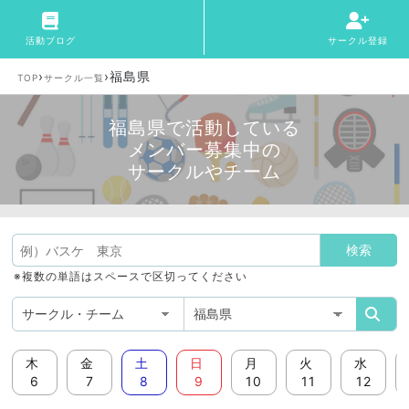
活動ブログ
サークル登録
›
›
福島県
TOP
サークル一覧
福島県で活動している
メンバー募集中の
サークルやチーム
※複数の単語はスペースで区切ってください
木
金
土
日
月
火
水
6
7
8
9
10
11
12