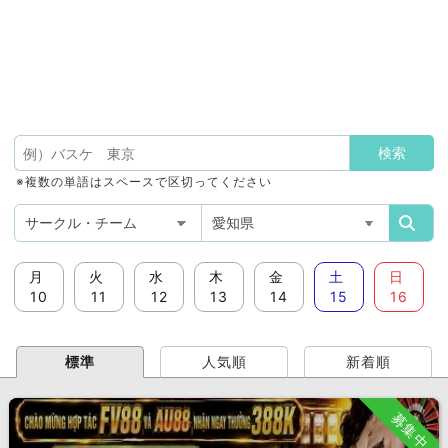
※複数の単語はスペースで区切ってください
月
火
水
木
金
土
日
10
11
12
13
14
15
16
標準
人気順
新着順
募集中