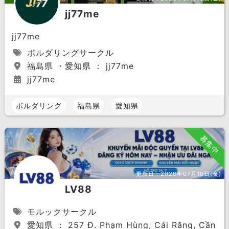
jj77me
jj77me
ボルダリングサークル
福島県 ・愛知県 ： jj77me
jj77me
ボルダリング
福島県
愛知県
募集中
更新日：
2026年07月10日(金)
LV88
モルックサークル
愛知県 ： 257 Đ. Phạm Hùng, Cái Răng, Cần Th