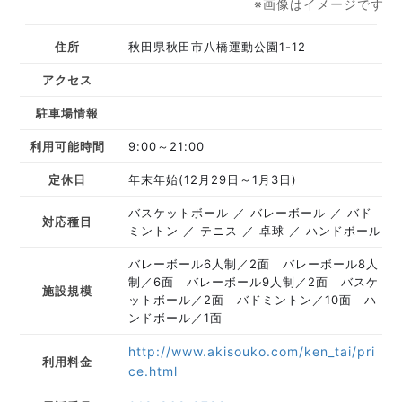
※画像はイメージです
住所
秋田県秋田市八橋運動公園1-12
アクセス
駐車場情報
利用可能時間
9:00～21:00
定休日
年末年始(12月29日～1月3日)
バスケットボール
バレーボール
バド
対応種目
ミントン
テニス
卓球
ハンドボール
バレーボール6人制／2面 バレーボール8人
制／6面 バレーボール9人制／2面 バスケ
施設規模
ットボール／2面 バドミントン／10面 ハ
ンドボール／1面
http://www.akisouko.com/ken_tai/pri
利用料金
ce.html