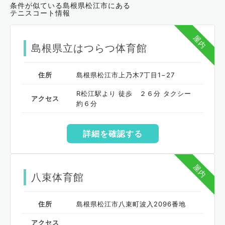
条件が似ている島根県松江市にある
テニスコート情報
屋内
島根県立はつらつ体育館
住所
島根県松江市上乃木7丁目1−27
R松江駅より 徒歩 ２６分 タクシー
アクセス
約６分
詳細を確認する
屋内
八束体育館
住所
島根県松江市八束町波入2096番地
アクセス