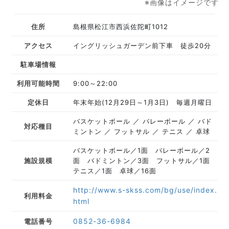
※画像はイメージです
住所
島根県松江市西浜佐陀町1012
アクセス
イングリッシュガーデン前下車 徒歩20分
駐車場情報
利用可能時間
9:00～22:00
定休日
年末年始(12月29日～1月3日) 毎週月曜日
バスケットボール
バレーボール
バド
対応種目
ミントン
フットサル
テニス
卓球
バスケットボール／1面 バレーボール／2
施設規模
面 バドミントン／3面 フットサル／1面
テニス／1面 卓球／16面
http://www.s-skss.com/bg/use/index.
利用料金
html
0852-36-6984
電話番号