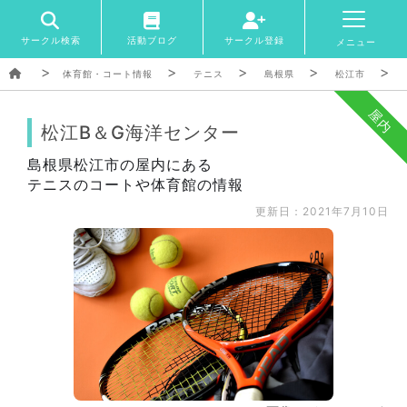
サークル検索
活動ブログ
サークル登録
メニュー
体育館・コート情報
テニス
島根県
松江市
屋内
松江B＆G海洋センター
島根県松江市の屋内にある
テニスのコートや体育館の情報
更新日：2021年7月10日