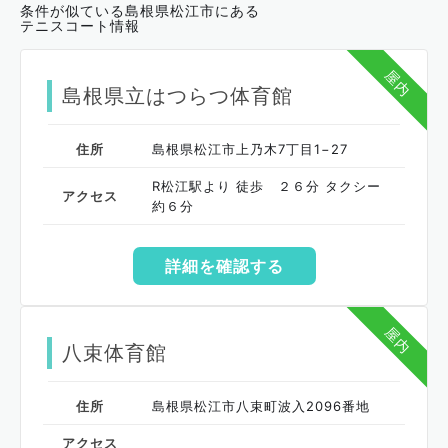
条件が似ている島根県松江市にある
テニスコート情報
屋内
島根県立はつらつ体育館
住所
島根県松江市上乃木7丁目1−27
R松江駅より 徒歩 ２６分 タクシー
アクセス
約６分
詳細を確認する
屋内
八束体育館
住所
島根県松江市八束町波入2096番地
アクセス