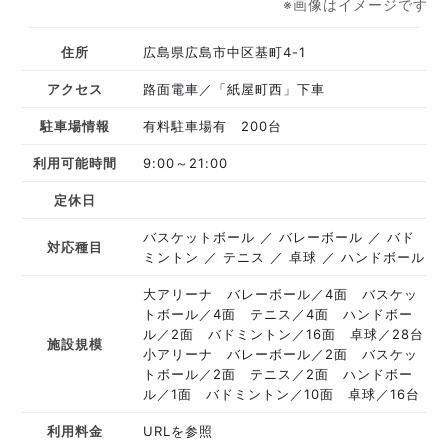
※画像はイメージです
住所
広島県広島市中区基町4-1
アクセス
路面電車／「紙屋町西」下車
駐車場情報
有料駐車場有 200台
利用可能時間
9:00～21:00
定休日
バスケットボール
バレーボール
バド
対応種目
ミントン
テニス
卓球
ハンドボール
大アリーナ バレーボール／4面 バスケッ
トボール／4面 テニス／4面 ハンドボー
ル／2面 バドミントン／16面 卓球／28台
施設規模
小アリーナ バレーボール／2面 バスケッ
トボール／2面 テニス／2面 ハンドボー
ル／1面 バドミントン／10面 卓球／16台
利用料金
URLを参照