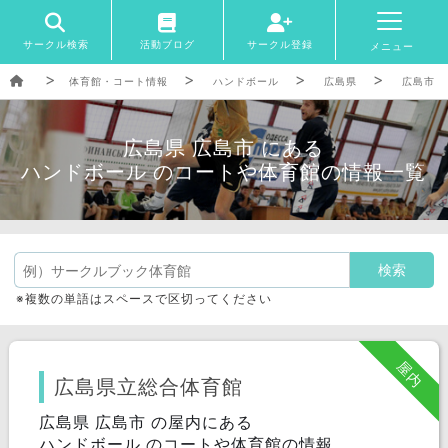
サークル検索
活動ブログ
サークル登録
メニュー
体育館・コート情報
ハンドボール
広島県
広島市
広島県 広島市 にある
ハンドボール のコートや体育館の情報一覧
※複数の単語はスペースで区切ってください
屋内
広島県立総合体育館
広島県 広島市 の屋内にある
ハンドボール のコートや体育館の情報