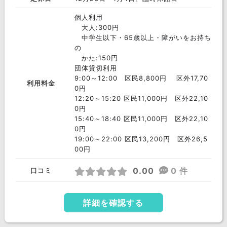
大阪府
京都府
兵庫県
個人利用
奈良県
三重県
滋賀県
大人:300円
中学生以下・65歳以上・障がいをお持ち
和歌山県
の
かた:150円
中国 エリア
団体貸切利用
岡山県
島根県
鳥取県
9:00～12:00 区民8,800円 区外17,70
利用料金
0円
広島県
山口県
12:20～15:20 区民11,000円 区外22,10
0円
四国 エリア
15:40～18:40 区民11,000円 区外22,10
愛媛県
香川県
徳島県
0円
19:00～22:00 区民13,200円 区外26,5
高知県
00円
九州 エリア
0.00
0 件
口コミ
福岡県
長崎県
熊本県
大分県
佐賀県
宮崎県
詳細を確認する
鹿児島県
沖縄県