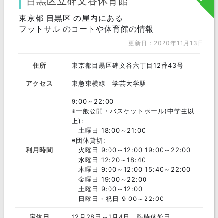
目黒区立碑文谷体育館
東北 エリア
東京都 目黒区 の屋内にある
宮城県
秋田県
福島県
フットサル のコートや体育館の情報
更新日：2020年11月13日
岩手県
山形県
青森県
関東 エリア
住所
東京都目黒区碑文谷六丁目12番43号
東京都
神奈川県
千葉県
アクセス
東急東横線 学芸大学駅
埼玉県
茨城県
群馬県
9:00～22:00
※一般公開・バスケットボール(中学生以
栃木県
上):
土曜日 18:00～21:00
中部 エリア
※団体貸切:
愛知県
静岡県
岐阜県
利用時間
火曜日 9:00～12:00 19:00～22:00
水曜日 12:20～18:40
長野県
山梨県
石川県
木曜日 9:00～12:00 15:40～22:00
金曜日 19:00～22:00
福井県
富山県
新潟県
土曜日 9:00～12:00
日曜日・祝日 9:00～22:00
近畿 エリア
定休日
12月28日～1月4日、臨時休館日