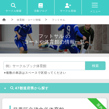
サークル検索
活動ブログ
サークル登録
メニュー
体育館・コート情報
フットサル
フットサル の
コートや体育館の情報一覧
※複数の単語はスペースで区切ってください
47都道府県から探す
北海道 エリア
屋内
北海道