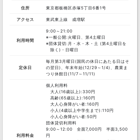
住所
東京都板橋区赤塚5丁目6番1号
アクセス
東武東上線 成増駅
9:00～21:00
※一般公開:火曜日、第4土曜日
利用時間
※団体貸切:月・水・木・土 (第4土曜日を
除く)・日曜日
毎月第3月曜日(国民の休日にあたる日はそ
定休日
の翌日)、年末年始(12/29～1/4)、農業ま
つり休館日(11/7～11/11)
個人利用料
大人(16歳以上):330円
高齢(65歳以上):160円
大人心身障がい者:160円
小人(4歳以上中学生まで):110円
小人心身障がい者:50円
団体貸切利用料
9:00～12:00 全面7,000円 半面3,500
利用料金
円