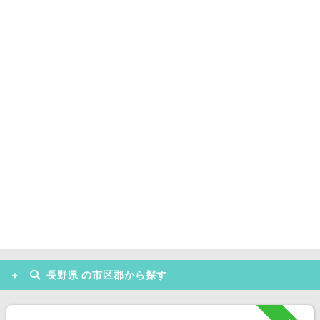
長野県 の市区郡から探す
松本市 (21)
長野市 (3)
飯山市 (1)