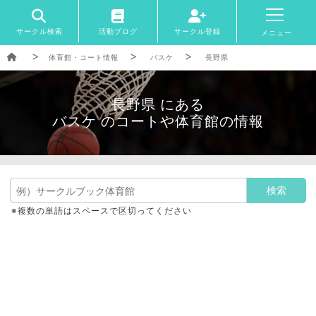
サークル検索
活動ブログ
サークル登録
メニュー
体育館・コート情報
バスケ
長野県
長野県 にある
バスケ のコートや体育館の情報
※複数の単語はスペースで区切ってください