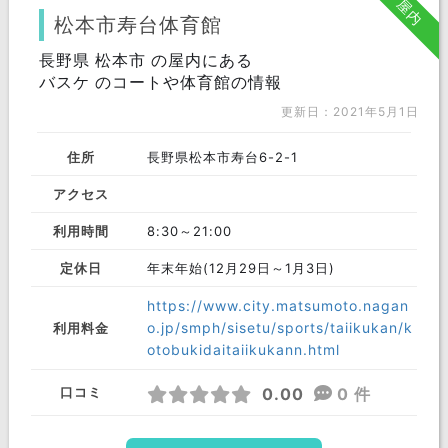
屋内
中野市 (1)
大町市 (1)
小諸市
松本市寿台体育館
伊那市
長野県 松本市 の屋内にある
駒ヶ根市
茅野市
バスケ のコートや体育館の情報
塩尻市
佐久市
千曲市
更新日：2021年5月1日
東御市
安曇野市
南佐久郡
住所
長野県松本市寿台6-2-1
北佐久郡
上田市
諏訪郡
アクセス
上伊那郡
下伊那郡
木曽郡
利用時間
8:30～21:00
東筑摩郡
北安曇郡
埴科郡
定休日
年末年始(12月29日～1月3日)
上高井郡
下高井郡
上水内郡
https://www.city.matsumoto.nagan
o.jp/smph/sisetu/sports/taiikukan/k
利用料金
下水内郡
小県郡
岡谷市
otobukidaitaiikukann.html
飯田市
諏訪市
須坂市
0.00
0 件
口コミ