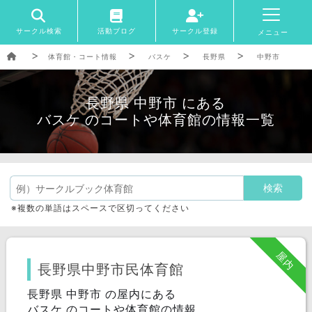
サークル検索
活動ブログ
サークル登録
メニュー
体育館・コート情報
バスケ
長野県
中野市
長野県 中野市 にある
バスケ のコートや体育館の情報一覧
※複数の単語はスペースで区切ってください
屋内
長野県中野市民体育館
長野県 中野市 の屋内にある
バスケ のコートや体育館の情報