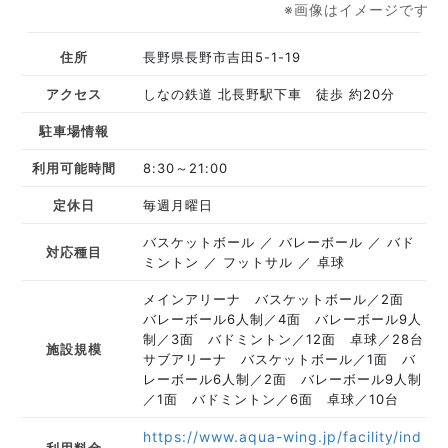
※画像はイメージです
住所
長野県長野市吉田5-1-19
アクセス
しなの鉄道 北長野駅下車 徒歩 約20分
駐車場情報
利用可能時間
8:30～21:00
定休日
毎週月曜日
バスケットボール
バレーボール
バド
対応種目
ミントン
フットサル
卓球
メインアリーナ バスケットボール／2面
バレーボール6人制／4面 バレーボール9人
制／3面 バドミントン／12面 卓球／28台
施設規模
サブアリーナ バスケットボール／1面 バ
レーボール6人制／2面 バレーボール9人制
／1面 バドミントン／6面 卓球／10台
https://www.aqua-wing.jp/facility/ind