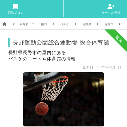
活動ブログ
サークル登録
体育館・コート情報
バスケ
長野県
長野市
屋内
長野運動公園総合運動場 総合体育館
長野県長野市の屋内にある
バスケのコートや体育館の情報
更新日：2021年5月1日