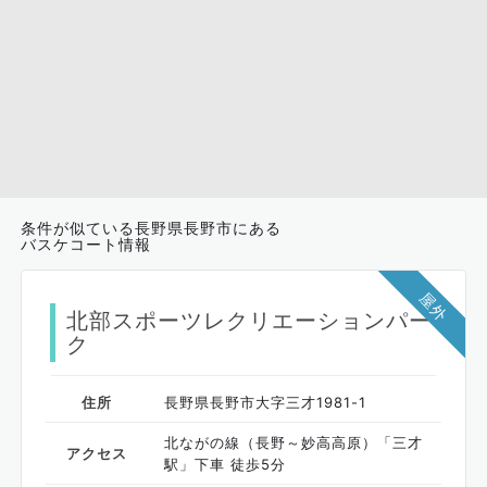
条件が似ている長野県長野市にある
バスケコート情報
屋外
北部スポーツレクリエーションパー
ク
住所
長野県長野市大字三才1981-1
北ながの線（長野～妙高高原）「三才
アクセス
駅」下車 徒歩5分