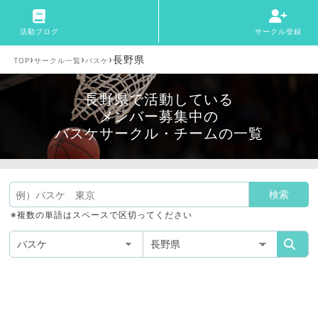
活動ブログ
サークル登録
›
›
›
長野県
TOP
サークル一覧
バスケ
長野県で活動している
メンバー募集中の
バスケサークル・チームの一覧
※複数の単語はスペースで区切ってください