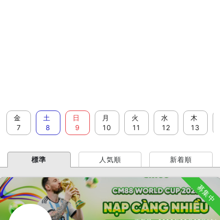
金
土
日
月
火
水
木
7
8
9
10
11
12
13
標準
人気順
新着順
募集中