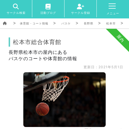
サークル検索
活動ブログ
サークル登録
メニュー
体育館・コート情報
バスケ
長野県
松本市
屋内
松本市総合体育館
長野県松本市の屋内にある
バスケのコートや体育館の情報
更新日：2021年5月1日