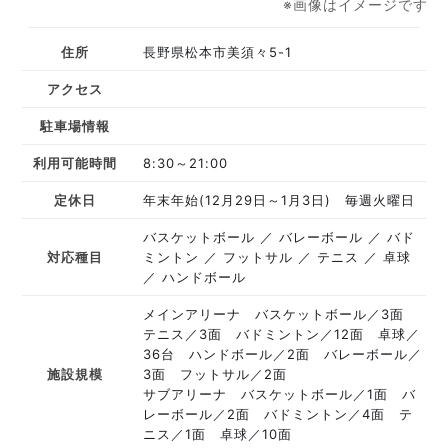
※画像はイメージです
住所
長野県松本市美須々5-1
アクセス
駐車場情報
利用可能時間
8:30～21:00
定休日
年末年始(12月29日～1月3日) 毎週火曜日
バスケットボール
バレーボール
バド
対応種目
ミントン
フットサル
テニス
卓球
ハンドボール
メインアリーナ バスケットボール／3面
テニス／3面 バドミントン／12面 卓球／
36台 ハンドボール／2面 バレーボール／
施設規模
3面 フットサル／2面
サブアリーナ バスケットボール／1面 バ
レーボール／2面 バドミントン／4面 テ
ニス／1面 卓球／10面