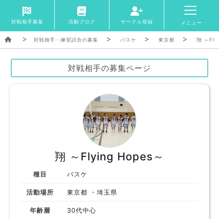
対戦相手募集
活動ブログ
サークル登録
メニュー
対戦相手・練習試合の募集
バスケ
東京都
翔 ～Fly
対戦相手の募集ページ
翔 ～Flying Hopes～
種目
バスケ
活動場所
東京都 ・埼玉県
年齢層
30代中心