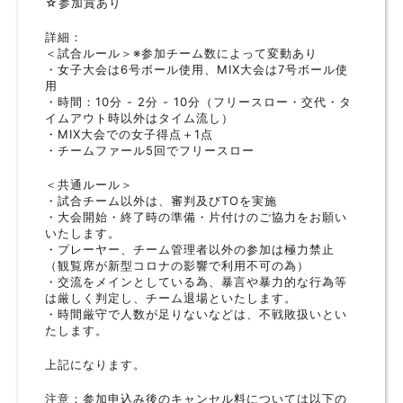
☆参加賞あり
詳細：
＜試合ルール＞※参加チーム数によって変動あり
・女子大会は6号ボール使用、MIX大会は7号ボール使
用
・時間：10分 - 2分 - 10分（フリースロー・交代・タ
イムアウト時以外はタイム流し）
・MIX大会での女子得点＋1点
・チームファール5回でフリースロー
＜共通ルール＞
・試合チーム以外は、審判及びTOを実施
・大会開始・終了時の準備・片付けのご協力をお願い
いたします。
・プレーヤー、チーム管理者以外の参加は極力禁止
（観覧席が新型コロナの影響で利用不可の為）
・交流をメインとしている為、暴言や暴力的な行為等
は厳しく判定し、チーム退場といたします。
・時間厳守で人数が足りないなどは、不戦敗扱いとい
たします。
上記になります。
注意：参加申込み後のキャンセル料については以下の