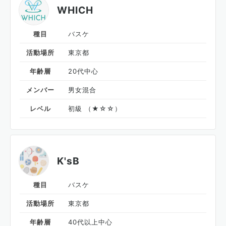
WHICH
種目
バスケ
活動場所
東京都
年齢層
20代中心
メンバー
男女混合
レベル
初級 （★☆☆）
K'sB
種目
バスケ
活動場所
東京都
年齢層
40代以上中心