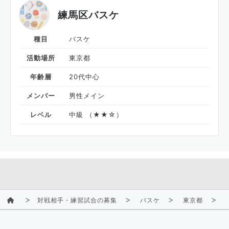
練馬区バスケ
種目
バスケ
活動場所
東京都
年齢層
20代中心
メンバー
男性メイン
レベル
中級 （★★☆）
対戦相手・練習試合の募集
バスケ
東京都