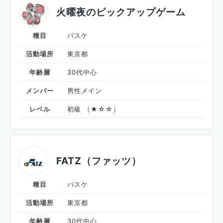
火曜夜のピックアップゲーム
種目
バスケ
活動場所
東京都
年齢層
30代中心
メンバー
男性メイン
レベル
初級 （★☆☆）
FATZ（ファッツ）
種目
バスケ
活動場所
東京都
年齢層
30代中心