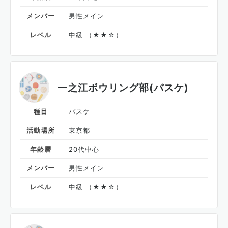
メンバー
男性メイン
レベル
中級 （★★☆）
一之江ボウリング部(バスケ)
種目
バスケ
活動場所
東京都
年齢層
20代中心
メンバー
男性メイン
レベル
中級 （★★☆）