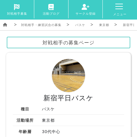
対戦相手募集
活動ブログ
サークル登録
メニュー
対戦相手・練習試合の募集
バスケ
東京都
新宿平日
対戦相手の募集ページ
新宿平日バスケ
種目
バスケ
活動場所
東京都
年齢層
30代中心