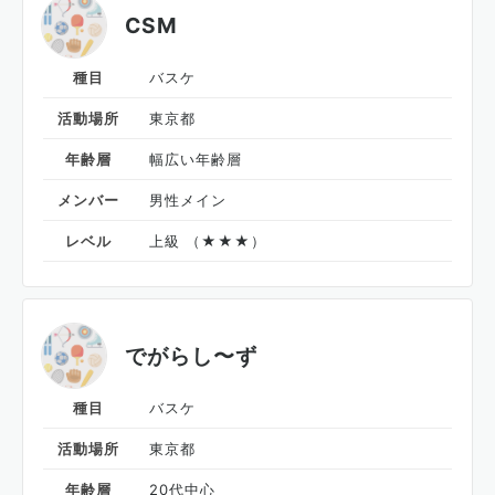
CSM
種目
バスケ
活動場所
東京都
年齢層
幅広い年齢層
メンバー
男性メイン
レベル
上級 （★★★）
でがらし〜ず
種目
バスケ
活動場所
東京都
年齢層
20代中心