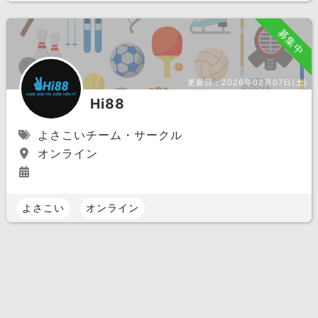
募集中
更新日：
2026年02月07日(土)
Hi88
よさこいチーム・サークル
オンライン
よさこい
オンライン