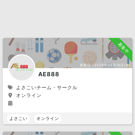
募集中
更新日：
2026年03月18日(水)
AE888
よさこいチーム・サークル
オンライン
よさこい
オンライン