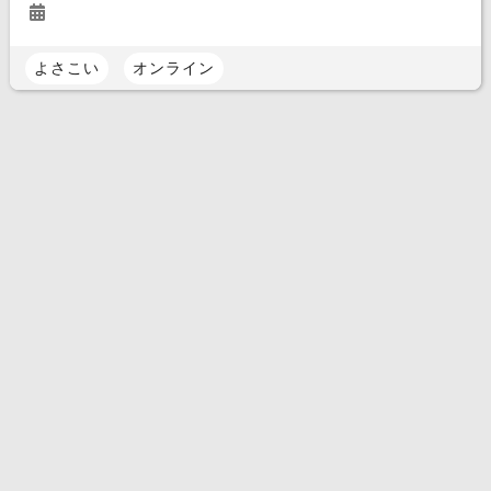
よさこい
オンライン