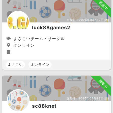
募集中
更新日：
2026年03月12日(木)
luck88games2
よさこいチーム・サークル
オンライン
よさこい
オンライン
募集中
更新日：
2026年02月23日(月)
sc88knet