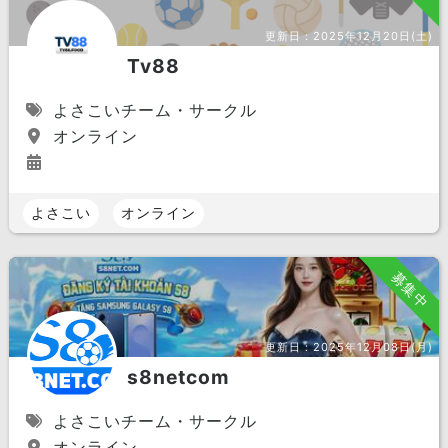
更新日：
2025年12月20日(土)
Tv88
よさこいチーム・サークル
オンライン
よさこい
オンライン
募集中
更新日：
2025年12月08日(月)
s8netcom
よさこいチーム・サークル
オンライン