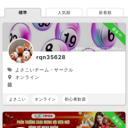
標準
人気順
新着順
募集中
更新日：
2026年07月28日(火)
rqn35628
よさこいチーム・サークル
オンライン
よさこい
オンライン
初心者歓迎
募集中