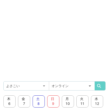
木
金
土
日
月
火
水
6
7
8
9
10
11
12