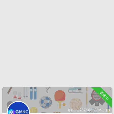
募集中
更新日：
2026年05月31日(日)