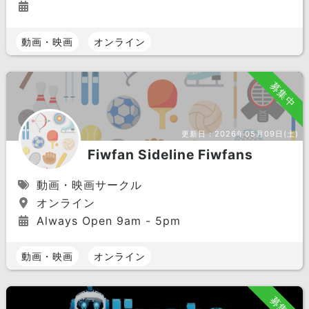
動画・映画
オンライン
募集中
更新日：
2026年05月09日(土)
Fiwfan Sideline Fiwfans
動画・映画サークル
オンライン
Always Open 9am - 5pm
動画・映画
オンライン
募集中