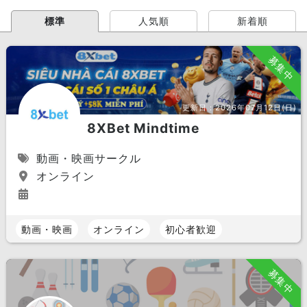
標準
人気順
新着順
募集中
更新日：
2026年07月12日(日)
8XBet Mindtime
動画・映画サークル
オンライン
動画・映画
オンライン
初心者歓迎
募集中