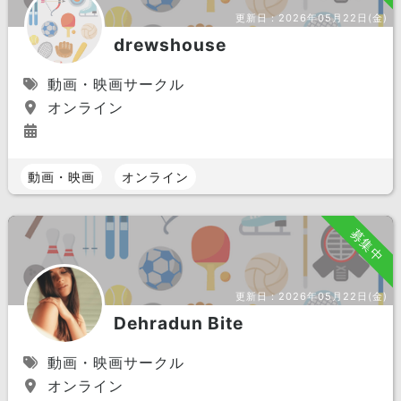
更新日：
2026年05月22日(金)
drewshouse
動画・映画サークル
オンライン
動画・映画
オンライン
募集中
更新日：
2026年05月22日(金)
Dehradun Bite
動画・映画サークル
オンライン