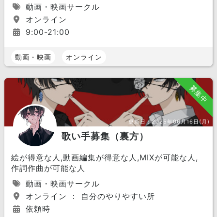
動画・映画サークル
オンライン
9:00-21:00
動画・映画
オンライン
募集中
更新日：
2025年06月16日(月)
歌い手募集（裏方）
絵が得意な人,動画編集が得意な人,MIXが可能な人,
作詞作曲が可能な人
動画・映画サークル
オンライン ： 自分のやりやすい所
依頼時