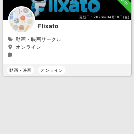
更新日：
2026年04月10日(金)
Flixato
動画・映画サークル
オンライン
動画・映画
オンライン