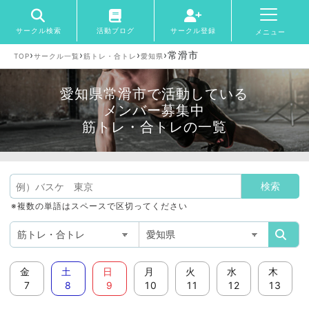
サークル検索
活動ブログ
サークル登録
メニュー
›
›
›
›
常滑市
TOP
サークル一覧
筋トレ・合トレ
愛知県
愛知県常滑市で活動している
メンバー募集中
筋トレ・合トレの一覧
※複数の単語はスペースで区切ってください
金
土
日
月
火
水
木
7
8
9
10
11
12
13