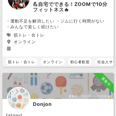
💪自宅でできる！ZOOMで10分
フィットネス🔥
・運動不足を解消したい ・ジムに行く時間がない
・みんなで楽しく続けたい
筋トレ・合トレ
オンライン
筋トレ・合トレ
オンライン
初心者歓迎
社会人サ
募集中
更新日：
2025年10月03日(金)
Donjon
fdfddsf