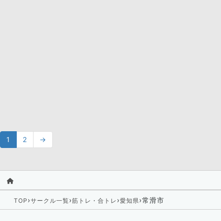
1
2
→
›
›
›
›
常滑市
TOP
サークル一覧
筋トレ・合トレ
愛知県