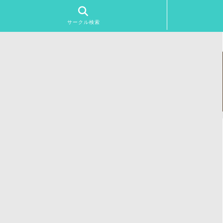
サークル検索