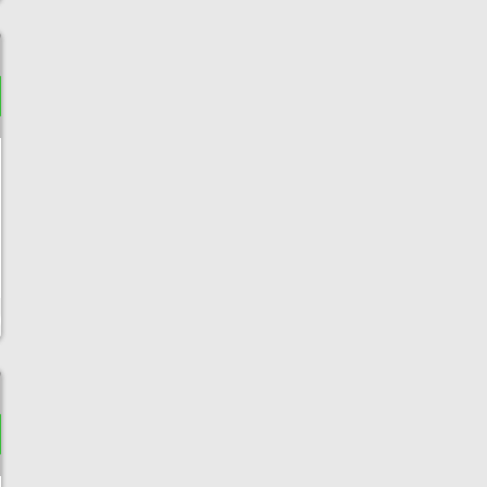
経験者募集
大学生募集
女子募集
ママさん募集