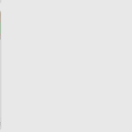
学校（小田急江ノ島線東林間駅徒歩５分）
経験者募集
大学生募集
男子募集
女子募集
男女混合