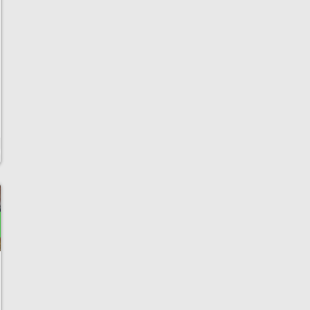
2：00
大学生募集
友達作り
男子募集
女子募集
ママさ