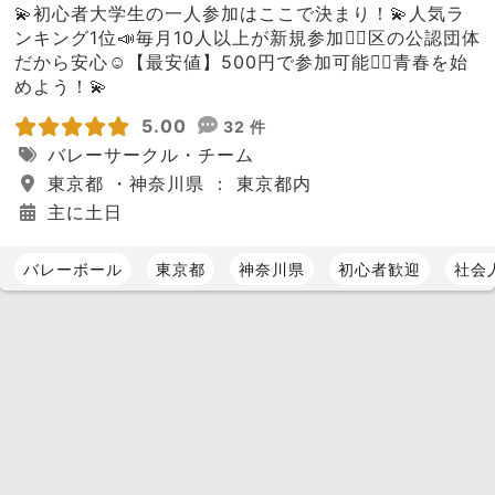
💫初心者大学生の一人参加はここで決まり！💫人気ラ
ンキング1位📣毎月10人以上が新規参加🏃‍♀️区の公認団体
だから安心☺️【最安値】500円で参加可能🙆‍♀️青春を始
めよう！💫
5.00
32 件
バレーサークル・チーム
東京都 ・神奈川県 ： 東京都内
主に土日
バレーボール
東京都
神奈川県
初心者歓迎
社会