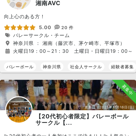
湘南AVC
向上心のある方！
5.00
20 件
バレーサークル・チーム
神奈川県 ： 湘南（藤沢市、茅ケ崎市、平塚市）
火曜日19：00～21：30 土曜日・日曜日19：00～2
バレーボール
神奈川県
社会人サークル
経験者募集
募集中
更新日：
2025年11月16日(日)
【20代初心者限定】バレーボール
サークル【...