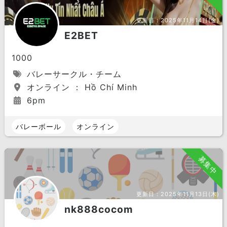
更新日：
2025年11月14日(金)
E2BET
1000
バレーサークル・チーム
オンライン ： Hồ Chí Minh
6pm
バレーボール
オンライン
募集中
更新日：
2025年11月13日(木)
nk888cocom