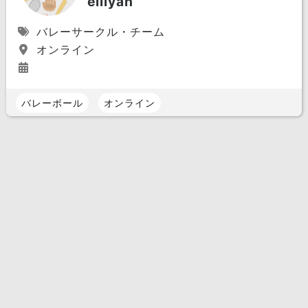
eiliyah
バレーサークル・チーム
オンライン
バレーボール
オンライン