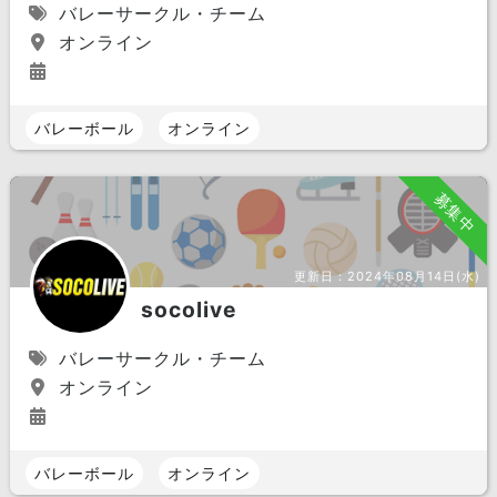
バレーサークル・チーム
オンライン
バレーボール
オンライン
募集中
更新日：
2024年08月14日(水)
socolive
バレーサークル・チーム
オンライン
バレーボール
オンライン