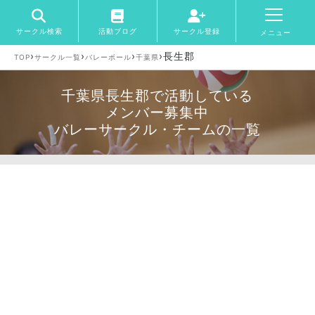
サークル検索
活動ブログ
サークル登録
メニュー
›
›
›
›
長生郡
TOP
サークル一覧
バレーボール
千葉県
千葉県長生郡で活動している
メンバー募集中
バレーサークル・チームの一覧