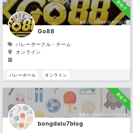
募集中
更新日：
2024年10月17日(木)
Go88
バレーサークル・チーム
オンライン
バレーボール
オンライン
募集中
更新日：
2024年09月15日(日)
bongdalu7blog