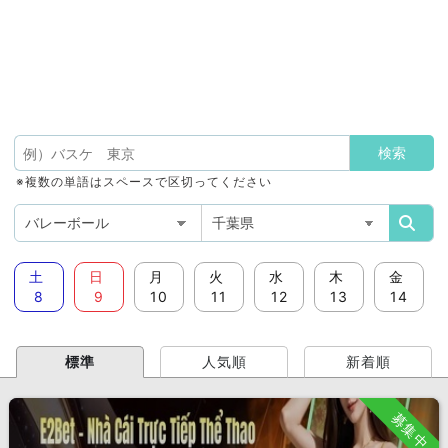
※複数の単語はスペースで区切ってください
土
日
月
火
水
木
金
8
9
10
11
12
13
14
標準
人気順
新着順
募集中