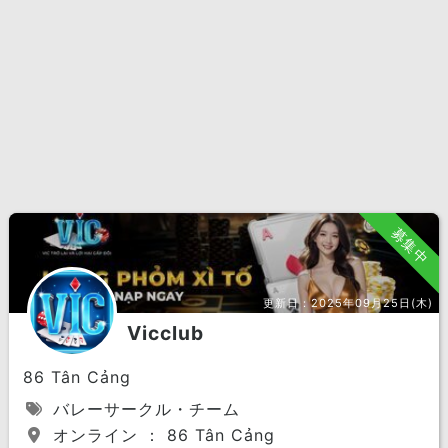
募集中
更新日：
2025年09月25日(木)
Vicclub
86 Tân Cảng
バレーサークル・チーム
オンライン ： 86 Tân Cảng