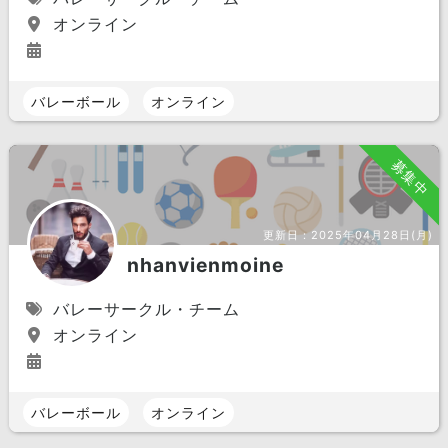
オンライン
バレーボール
オンライン
募集中
更新日：
2025年04月28日(月)
nhanvienmoine
バレーサークル・チーム
オンライン
バレーボール
オンライン