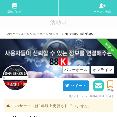
活動ブログ
サークル登録
活動日
›
›
›
›
meijeonol-iteo
TOP
サークル一覧
バレーボール
オンライン
募集中
バレーボール
オンライン
ツイート
保存
更新日：
2025年04月04日(金)
このサークルは1年以上更新されていません。