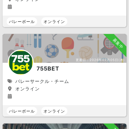
バレーボール
オンライン
募集中
更新日：
2026年02月05日(木)
755BET
バレーサークル・チーム
オンライン
バレーボール
オンライン