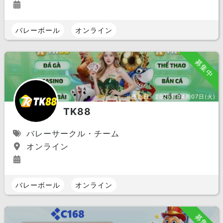
バレーボール
オンライン
募集中
更新日：
2026年04月07日(火)
TK88
バレーサークル・チーム
オンライン
バレーボール
オンライン
募集中