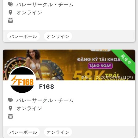
バレーサークル・チーム
オンライン
バレーボール
オンライン
募集中
更新日：
2026年04月02日(木)
F168
バレーサークル・チーム
オンライン
バレーボール
オンライン