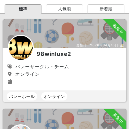
標準
人気順
新着順
募集中
更新日：
2026年04月10日(金)
98winluxe2
バレーサークル・チーム
オンライン
バレーボール
オンライン
募集中