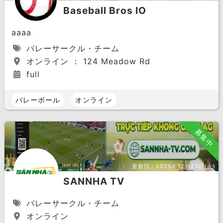
Baseball Bros IO
aaaa
バレーサークル・チーム
オンライン ： 124 Meadow Rd
full
バレーボール
オンライン
募集中
更新日：
2025年12月23日(火)
SANNHA TV
バレーサークル・チーム
オンライン