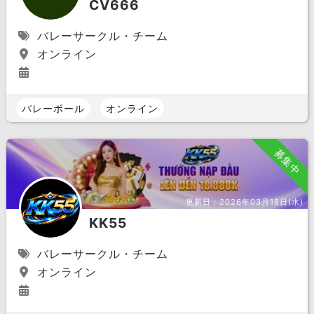
CV666
バレーサークル・チーム
オンライン
バレーボール
オンライン
募集中
更新日：
2026年03月18日(水)
KK55
バレーサークル・チーム
オンライン