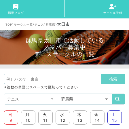
活動ブログ
サークル登録
›
›
›
›
太田市
TOP
サークル一覧
テニス
群馬県
群馬県太田市で活動している
メンバー募集中
テニスサークルの一覧
※複数の単語はスペースで区切ってください
日
月
火
水
木
金
土
9
10
11
12
13
14
15