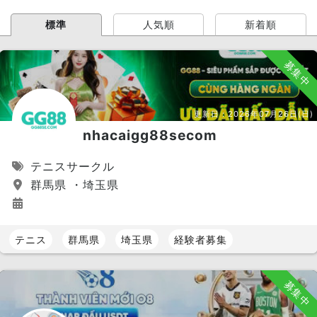
標準
人気順
新着順
募集中
更新日：
2026年07月26日(日)
nhacaigg88secom
テニスサークル
群馬県 ・埼玉県
テニス
群馬県
埼玉県
経験者募集
募集中