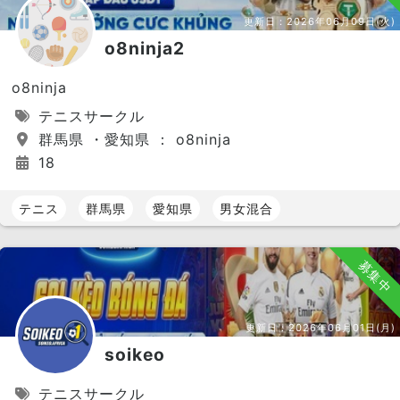
更新日：
2026年06月09日(火)
o8ninja2
o8ninja
テニスサークル
群馬県 ・愛知県 ： o8ninja
18
テニス
群馬県
愛知県
男女混合
募集中
更新日：
2026年06月01日(月)
soikeo
テニスサークル