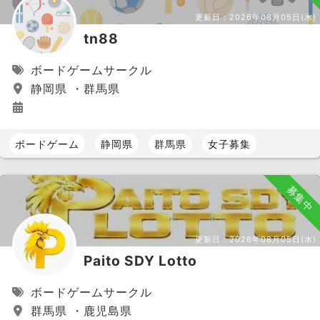
更新日：
2026年08月05日(水)
tn88
ボードゲームサークル
静岡県 ・群馬県
ボードゲーム
静岡県
群馬県
女子募集
募集中
更新日：
2026年08月05日(水)
Paito SDY Lotto
ボードゲームサークル
群馬県 ・鹿児島県