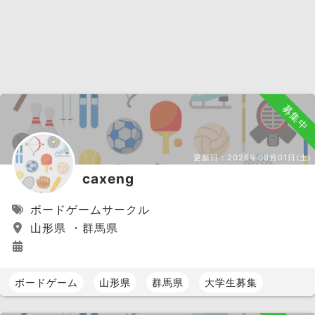
募集中
更新日：
2026年08月01日(土)
caxeng
ボードゲームサークル
山形県 ・群馬県
ボードゲーム
山形県
群馬県
大学生募集