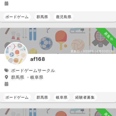
ボードゲーム
群馬県
鹿児島県
募集中
更新日：
2026年08月03日(月)
af168
ボードゲームサークル
群馬県 ・岐阜県
ボードゲーム
群馬県
岐阜県
経験者募集