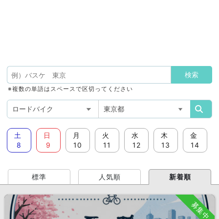
※複数の単語はスペースで区切ってください
土
日
月
火
水
木
金
8
9
10
11
12
13
14
標準
人気順
新着順
募集中