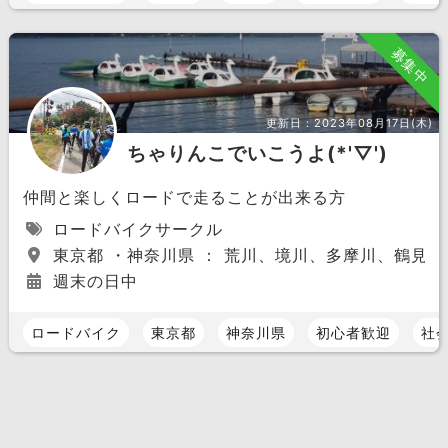
募集中
更新日：
2023年08月17日(木)
ちゃりんこでいこうよ(*'▽')
仲間と楽しくロードで走ることが出来る方
ロードバイクサークル
東京都 ・神奈川県 ： 荒川、境川、多摩川、鶴見
週末の日中
ロードバイク
東京都
神奈川県
初心者歓迎
社