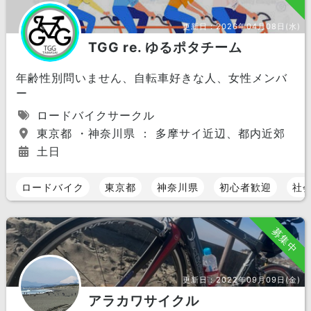
更新日：
2026年04月08日(水)
TGG re. ゆるポタチーム
年齢性別問いません、自転車好きな人、女性メンバ
ー
ロードバイクサークル
東京都 ・神奈川県 ： 多摩サイ近辺、都内近郊
土日
ロードバイク
東京都
神奈川県
初心者歓迎
社
募集中
更新日：
2022年09月09日(金)
アラカワサイクル