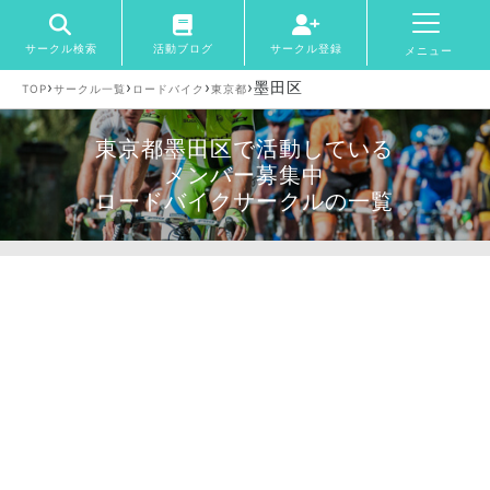
サークル検索
活動ブログ
サークル登録
メニュー
›
›
›
›
墨田区
TOP
サークル一覧
ロードバイク
東京都
東京都墨田区で活動している
メンバー募集中
ロードバイクサークルの一覧