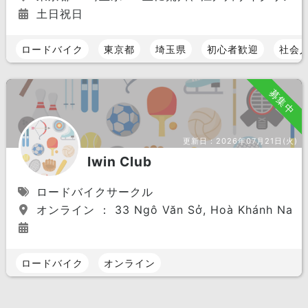
土日祝日
ロードバイク
東京都
埼玉県
初心者歓迎
社会
募集中
更新日：
2026年07月21日(火)
Iwin Club
ロードバイクサークル
オンライン ： 33 Ngô Văn Sở, Hoà Khánh Nam, Li
ロードバイク
オンライン