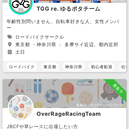
更新日：
2026年04月08日(水)
TGG re. ゆるポタチーム
年齢性別問いません、自転車好きな人、女性メンバ
ー
ロードバイクサークル
東京都 ・神奈川県 ： 多摩サイ近辺、都内近郊
土日
ロードバイク
東京都
神奈川県
初心者歓迎
社
募集中
更新日：
2025年04月21日(月)
OverRageRacingTeam
JBCFや草レースに出場したい方