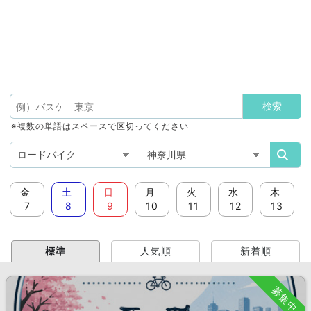
※複数の単語はスペースで区切ってください
金
土
日
月
火
水
木
7
8
9
10
11
12
13
標準
人気順
新着順
募集中