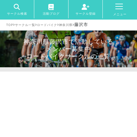
サークル検索
活動ブログ
サークル登録
メニュー
›
›
›
›
藤沢市
TOP
サークル一覧
ロードバイク
神奈川県
神奈川県藤沢市で活動している
メンバー募集中
ロードバイクサークルの一覧