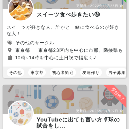
更新日：
2022年10月28日(金)
スイーツ食べ歩きたい🤤
スイーツが好きな人、誰かと一緒に食べるのが好き
な人！
その他のサークル
東京都 ： 東京都23区内を中心に市部、隣接県も！
10時~14時を中心に土日祝で幅広く♪
その他
東京都
初心者歓迎
友達作り
男子募集
受付終了
更新日：
2025年03月07日(金)
YouTubeに出ても言い方卓球の
試合をし...