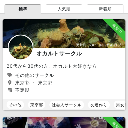
標準
人気順
新着順
募集中
更新日：
2023年07月31日(月)
オカルトサークル
20代から30代の方、オカルト大好きな方
その他のサークル
東京都 ： 東京都
不定期
その他
東京都
社会人サークル
友達作り
男女
募集中