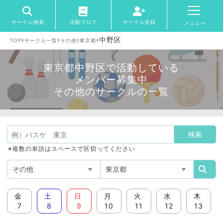
サークル検索
活動ブログ
サークル登録
メニュー
›
›
›
›
中野区
TOP
サークル一覧
その他
東京都
東京都中野区で活動している
メンバー募集中
その他のサークルの一覧
※複数の単語はスペースで区切ってください
金
土
日
月
火
水
木
7
8
9
10
11
12
13