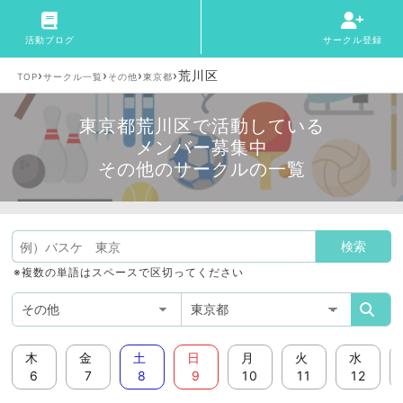
活動ブログ
サークル登録
›
›
›
›
荒川区
TOP
サークル一覧
その他
東京都
東京都荒川区で活動している
メンバー募集中
その他のサークルの一覧
※複数の単語はスペースで区切ってください
木
金
土
日
月
火
水
6
7
8
9
10
11
12