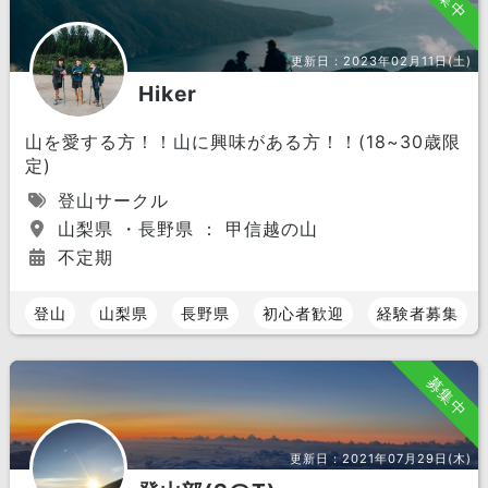
更新日：
2023年02月11日(土)
Hiker
山を愛する方！！山に興味がある方！！(18~30歳限
定)
登山サークル
山梨県 ・長野県 ： 甲信越の山
不定期
登山
山梨県
長野県
初心者歓迎
経験者募集
募集中
更新日：
2021年07月29日(木)