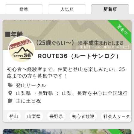
標準
人気順
新着順
募集中
更新日：
2023年12月16日(土)
ROUTE36（ルートサンロク）
初心者〜経験者まで、仲間と登山を楽しみたい、35
歳までの方を募集中です！
登山サークル
山梨県 ・長野県 ： 山梨、長野を中心に全国遠征ま
主に土日祝
登山
山梨県
長野県
初心者歓迎
社会人サーク