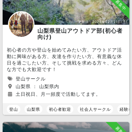
募集中
更新日：
2026年02月21日(土)
山梨県登山アウトドア部(初心者
向け)
初心者の方や登山を始めてみたい方、アウトドア活
動に興味がある方、友達を作りたい方、有意義な休
日を過ごしたい方、そして挑戦を求める方々、どん
な方でも大歓迎です！
登山サークル
山梨県 ： 山梨県内
土日祝日、月一頻度で活動してます。
登山
山梨県
初心者歓迎
社会人サークル
経験
募集中