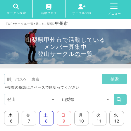
サークル検索
活動ブログ
サークル登録
メニュー
›
›
›
›
甲州市
TOP
サークル一覧
登山
山梨県
山梨県甲州市で活動している
メンバー募集中
登山サークルの一覧
※複数の単語はスペースで区切ってください
木
金
土
日
月
火
水
6
7
8
9
10
11
12