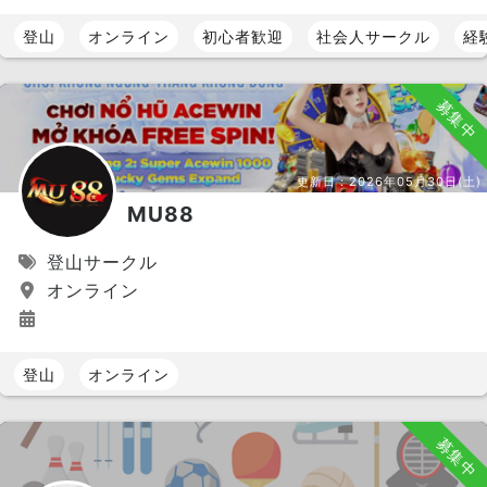
登山
オンライン
初心者歓迎
社会人サークル
経
募集中
更新日：
2026年05月30日(土)
MU88
登山サークル
オンライン
登山
オンライン
募集中