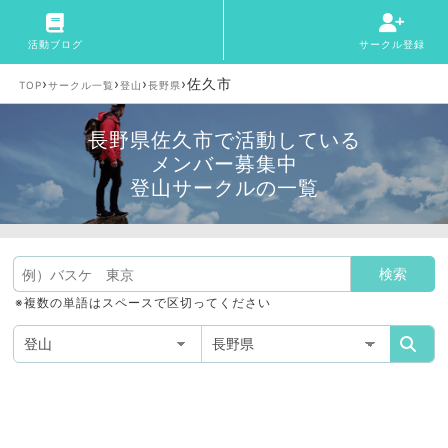
活動ブログ
サークル登録
›
›
›
›
佐久市
TOP
サークル一覧
登山
長野県
長野県佐久市で活動している
メンバー募集中
登山サークルの一覧
※複数の単語はスペースで区切ってください