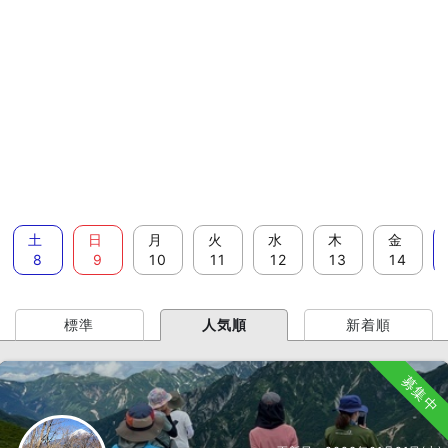
土
日
月
火
水
木
金
8
9
10
11
12
13
14
標準
人気順
新着順
募集中