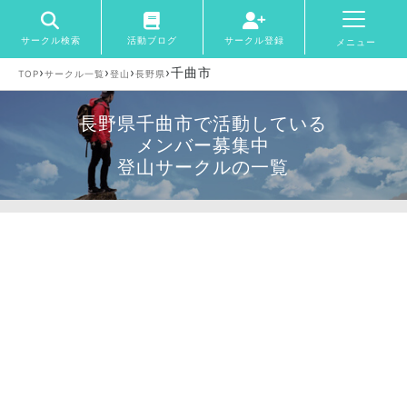
サークル検索
活動ブログ
サークル登録
メニュー
›
›
›
›
千曲市
TOP
サークル一覧
登山
長野県
長野県千曲市で活動している
メンバー募集中
登山サークルの一覧