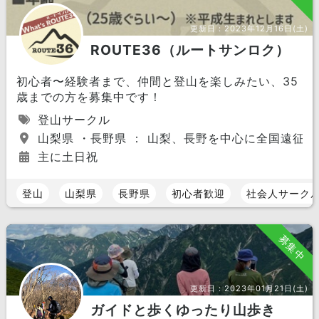
更新日：
2023年12月16日(土)
ROUTE36（ルートサンロク）
初心者〜経験者まで、仲間と登山を楽しみたい、35
歳までの方を募集中です！
登山サークル
山梨県 ・長野県 ： 山梨、長野を中心に全国遠征ま
主に土日祝
登山
山梨県
長野県
初心者歓迎
社会人サーク
募集中
更新日：
2023年01月21日(土)
ガイドと歩くゆったり山歩き