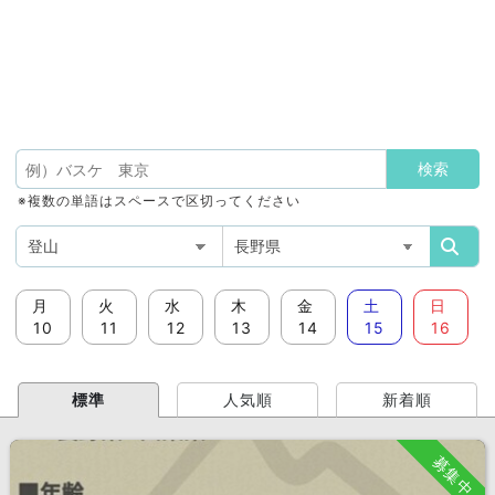
※複数の単語はスペースで区切ってください
月
火
水
木
金
土
日
10
11
12
13
14
15
16
標準
人気順
新着順
募集中