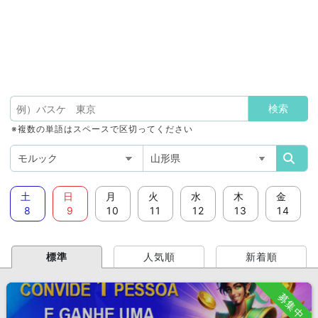
※複数の単語はスペースで区切ってください
土
日
月
火
水
木
金
8
9
10
11
12
13
14
標準
人気順
新着順
募集中