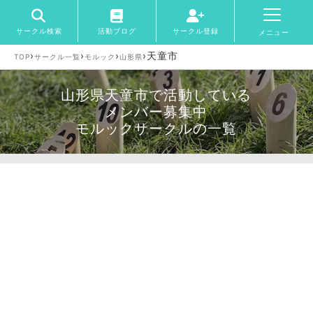
サークル検索
活動ブログ
サークル登録
メニュー
›
›
›
›
天童市
TOP
サークル一覧
モルック
山形県
山形県天童市で活動している
メンバー募集中
モルックサークルの一覧