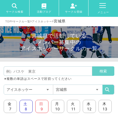
サークル検索
活動ブログ
サークル登録
メニュー
›
›
›
宮城県
TOP
サークル一覧
アイスホッケー
宮城県で活動している
メンバー募集中の
アイスホッケーサークルの一覧
※複数の単語はスペースで区切ってください
金
土
日
月
火
水
木
7
8
9
10
11
12
13