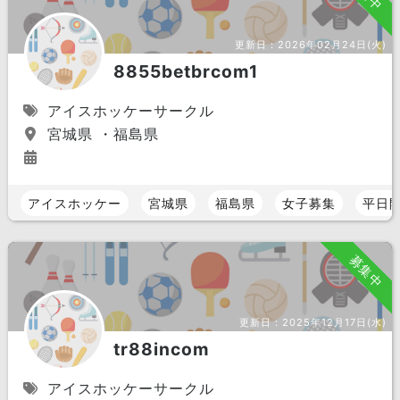
更新日：
2026年02月24日(火)
8855betbrcom1
アイスホッケーサークル
宮城県 ・福島県
アイスホッケー
宮城県
福島県
女子募集
平日
募集中
更新日：
2025年12月17日(水)
tr88incom
アイスホッケーサークル