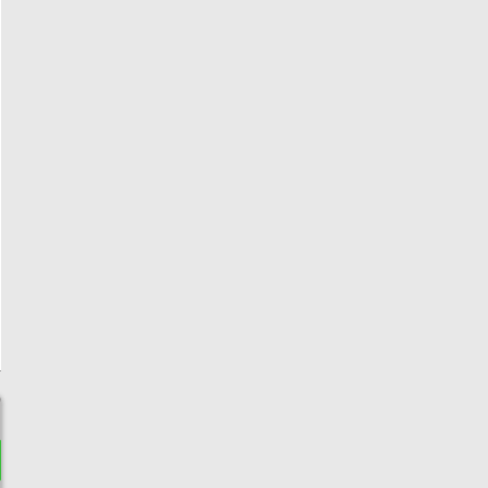
日
月
火
水
木
金
土
16
17
18
19
20
21
22