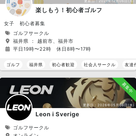
更新日：
2021年12月06日(月)
楽しもう！初心者ゴルフ
女子 初心者募集
ゴルフサークル
福井県 ： 越前市、福井市
平日19時〜22時 休日8時〜17時
ゴルフ
福井県
初心者歓迎
社会人サークル
友達
募集中
更新日：
2026年05月06日(水)
Leon i Sverige
ゴルフサークル
オンライン