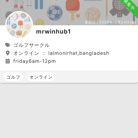
募集中
更新日：
2025年10月24日(金)
mrwinhub1
ゴルフサークル
オンライン ： lalmonirhat,bangladesh
friday6am-12pm
ゴルフ
オンライン