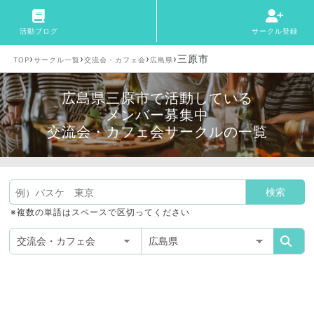
活動ブログ
サークル登録
›
›
›
›
三原市
TOP
サークル一覧
交流会・カフェ会
広島県
広島県三原市で活動している
メンバー募集中
交流会・カフェ会サークルの一覧
※複数の単語はスペースで区切ってください