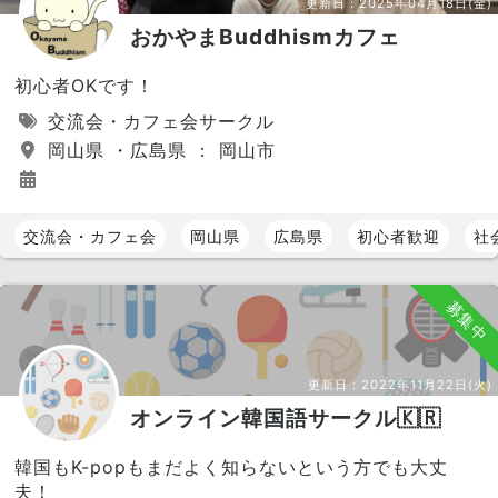
更新日：
2025年04月18日(金)
おかやまBuddhismカフェ
初心者OKです！
交流会・カフェ会サークル
岡山県 ・広島県 ： 岡山市
交流会・カフェ会
岡山県
広島県
初心者歓迎
社
募集中
更新日：
2022年11月22日(火)
オンライン韓国語サークル🇰🇷
韓国もK-popもまだよく知らないという方でも大丈
夫！