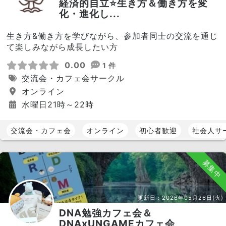
経済的自立⭐️生き方＆働き方を変
化・進化し...
生き方&働き方を学びながら、参加者同士の交流を通じ
て楽しみながら成長したい方
0.00
1 件
交流会・カフェ会サークル
オンライン
水曜日21時～22時
交流会・カフェ会
オンライン
初心者歓迎
社会人サ
募集中
更新日：
2026年05月26日(火)
DNA勉強カフェ会＆
DNAxUNGAMEカフェ会