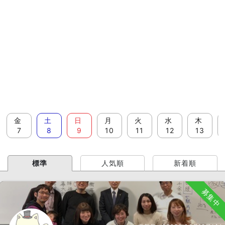
金
土
日
月
火
水
木
7
8
9
10
11
12
13
標準
人気順
新着順
募集中