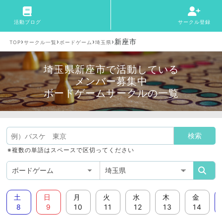
活動ブログ
サークル登録
›
›
›
›
新座市
TOP
サークル一覧
ボードゲーム
埼玉県
埼玉県新座市で活動している
メンバー募集中
ボードゲームサークルの一覧
※複数の単語はスペースで区切ってください
土
日
月
火
水
木
金
8
9
10
11
12
13
14