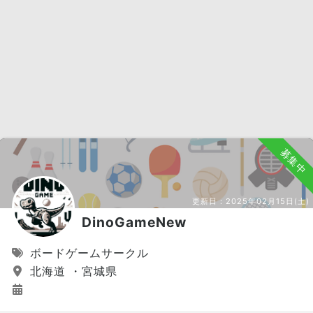
募集中
更新日：
2025年02月15日(土)
DinoGameNew
ボードゲームサークル
北海道 ・宮城県