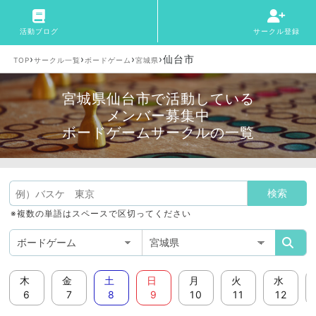
活動ブログ
サークル登録
›
›
›
›
仙台市
TOP
サークル一覧
ボードゲーム
宮城県
宮城県仙台市で活動している
メンバー募集中
ボードゲームサークルの一覧
※複数の単語はスペースで区切ってください
木
金
土
日
月
火
水
6
7
8
9
10
11
12