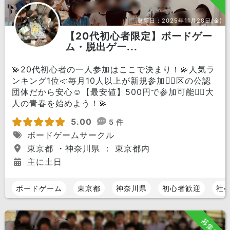
更新日：
2025年11月28日(金)
【20代初心者限定】ボードゲー
ム・脱出ゲー...
💫20代初心者の一人参加はここで決まり！💫人気ラ
ンキング1位📣毎月10人以上が新規参加🏃‍♀️区の公認
団体だから安心☺️【最安値】500円で参加可能🙆‍♀️大
人の青春を始めよう！💫
5.00
5 件
ボードゲームサークル
東京都 ・神奈川県 ： 東京都内
主に土日
ボードゲーム
東京都
神奈川県
初心者歓迎
社
募集中