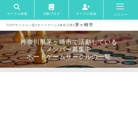
サークル検索
活動ブログ
サークル登録
メニュー
›
›
›
›
茅ヶ崎市
TOP
サークル一覧
ボードゲーム
神奈川県
神奈川県茅ヶ崎市で活動している
メンバー募集中
ボードゲームサークルの一覧