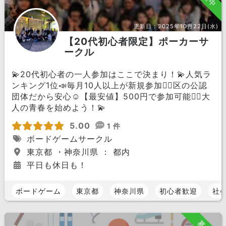
更新日：
2025年10月22日(水)
【20代初心者限定】ポーカーサ
ークル
💫20代初心者の一人参加はここで決まり！💫人気ラ
ンキング1位📣毎月10人以上が新規参加🏃‍♀️区の公認
団体だから安心☺️【最安値】500円で参加可能🙆‍♀️大
人の青春を始めよう！💫
5.00
1 件
ボードゲームサークル
東京都 ・神奈川県 ： 都内
平日も休日も！
ボードゲーム
東京都
神奈川県
初心者歓迎
社