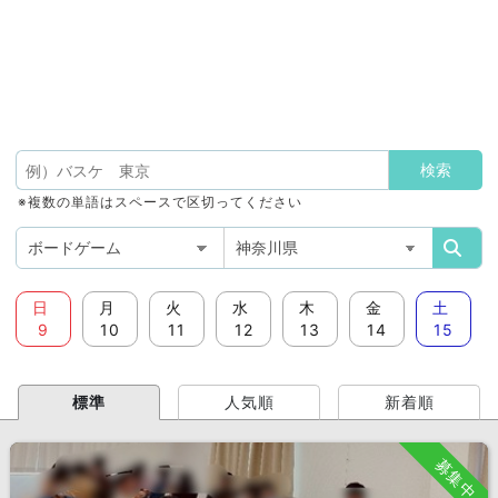
※複数の単語はスペースで区切ってください
日
月
火
水
木
金
土
9
10
11
12
13
14
15
標準
人気順
新着順
募集中