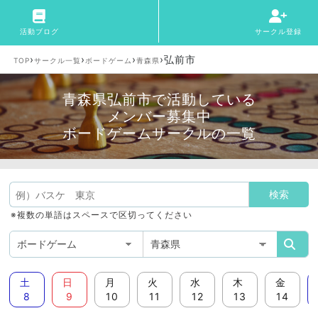
活動ブログ
サークル登録
›
›
›
›
弘前市
TOP
サークル一覧
ボードゲーム
青森県
青森県弘前市で活動している
メンバー募集中
ボードゲームサークルの一覧
※複数の単語はスペースで区切ってください
土
日
月
火
水
木
金
8
9
10
11
12
13
14