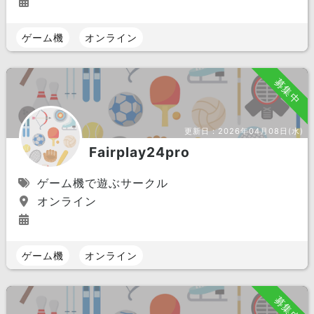
ゲーム機
オンライン
募集中
更新日：
2026年04月08日(水)
Fairplay24pro
ゲーム機で遊ぶサークル
オンライン
ゲーム機
オンライン
募集中