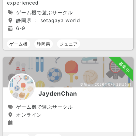
experienced
ゲーム機で遊ぶサークル
静岡県 ： setagaya world
6-9
ゲーム機
静岡県
ジュニア
募集中
更新日：
2026年07月28日(火)
JaydenChan
ゲーム機で遊ぶサークル
オンライン