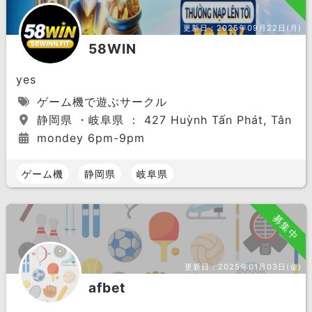
更新日：
2025年09月22日(月)
58WIN
yes
ゲーム機で遊ぶサークル
静岡県 ・岐阜県 ： 427 Huỳnh Tấn Phát, Tân Thuận
mondey 6pm-9pm
ゲーム機
静岡県
岐阜県
募集中
更新日：
2025年01月03日(金)
afbet