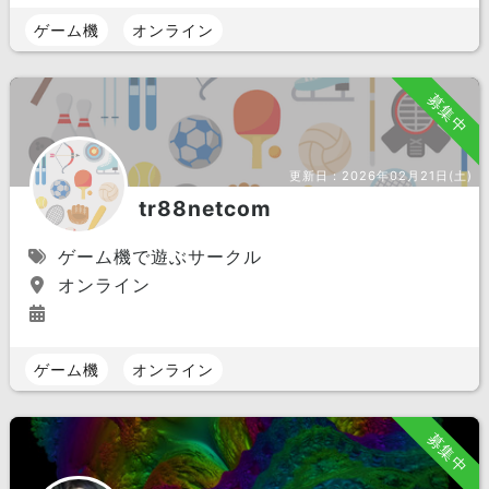
ゲーム機
オンライン
募集中
更新日：
2026年02月21日(土)
tr88netcom
ゲーム機で遊ぶサークル
オンライン
ゲーム機
オンライン
募集中