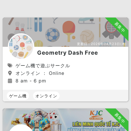
募集中
更新日：
2026年04月23日(木)
Geometry Dash Free
ゲーム機で遊ぶサークル
オンライン ： Online
8 am - 6 pm
ゲーム機
オンライン
募集中