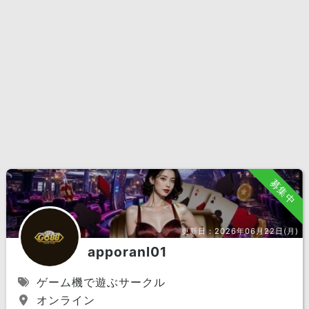
募集中
更新日：
2026年06月22日(月)
apporanl01
ゲーム機で遊ぶサークル
オンライン