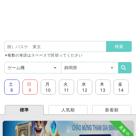
※複数の単語はスペースで区切ってください
土
日
月
火
水
木
金
8
9
10
11
12
13
14
標準
人気順
新着順
募集中