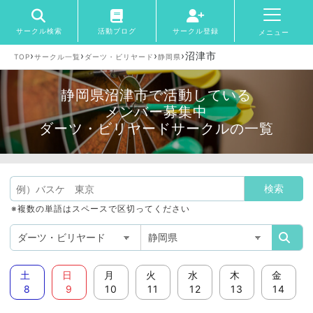
サークル検索
活動ブログ
サークル登録
メニュー
›
›
›
›
沼津市
TOP
サークル一覧
ダーツ・ビリヤード
静岡県
静岡県沼津市で活動している
メンバー募集中
ダーツ・ビリヤードサークルの一覧
※複数の単語はスペースで区切ってください
土
日
月
火
水
木
金
8
9
10
11
12
13
14