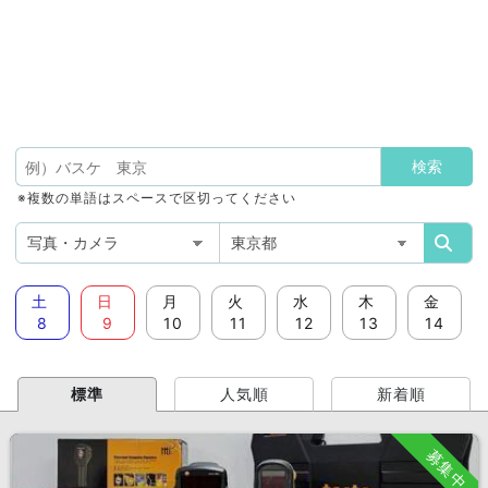
※複数の単語はスペースで区切ってください
土
日
月
火
水
木
金
8
9
10
11
12
13
14
標準
人気順
新着順
募集中