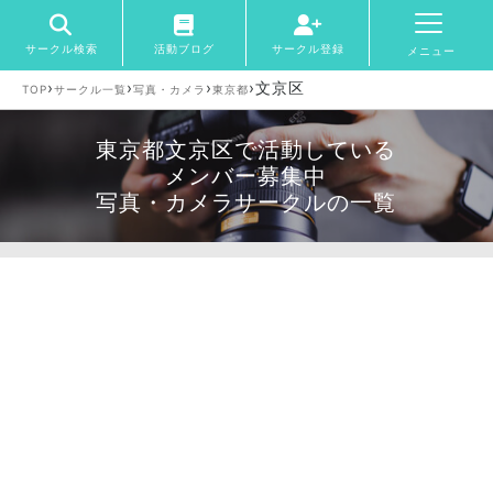
サークル検索
活動ブログ
サークル登録
メニュー
›
›
›
›
文京区
TOP
サークル一覧
写真・カメラ
東京都
東京都文京区で活動している
メンバー募集中
写真・カメラサークルの一覧