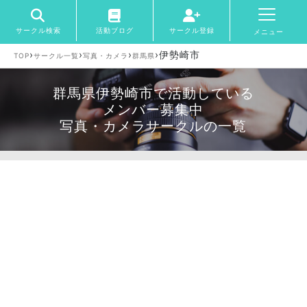
サークル検索
活動ブログ
サークル登録
メニュー
›
›
›
›
伊勢崎市
TOP
サークル一覧
写真・カメラ
群馬県
群馬県伊勢崎市で活動している
メンバー募集中
写真・カメラサークルの一覧