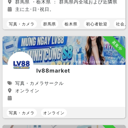
群馬県 ・栃木県 ： 群馬県内全域および近隣県
主に土･日･祝日。
写真・カメラ
群馬県
栃木県
初心者歓迎
社会
募集中
更新日：
2026年08月05日(水)
lv88market
写真・カメラサークル
オンライン
写真・カメラ
オンライン