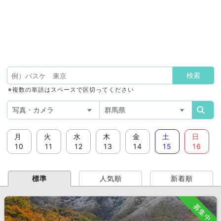
※複数の単語はスペースで区切ってください
月
火
水
木
金
土
日
10
11
12
13
14
15
16
標準
人気順
新着順
募集中