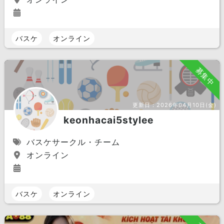
バスケ
オンライン
募集中
更新日：
2026年04月10日(金)
keonhacai5stylee
バスケサークル・チーム
オンライン
バスケ
オンライン