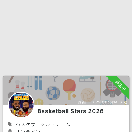
募集中
更新日：
2026年04月14日(火)
Basketball Stars 2026
バスケサークル・チーム
オンライン