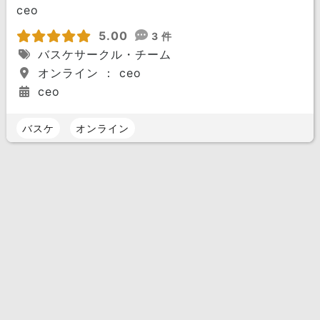
ceo
5.00
3 件
バスケサークル・チーム
オンライン ： ceo
ceo
バスケ
オンライン