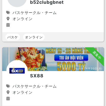
b52clubgbnet
バスケサークル・チーム
オンライン
バスケ
オンライン
募集中
更新日：
2026年04月20日(月)
SX88
バスケサークル・チーム
オンライン