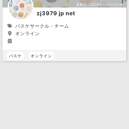
更新日：
2026年04月15日(水)
zj3979 jp net
バスケサークル・チーム
オンライン
バスケ
オンライン