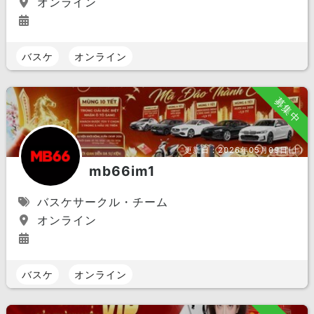
オンライン
バスケ
オンライン
募集中
更新日：
2026年05月09日(土)
mb66im1
バスケサークル・チーム
オンライン
バスケ
オンライン