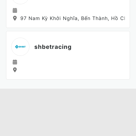
97 Nam Kỳ Khởi Nghĩa, Bến Thành, Hồ Chí M
shbetracing