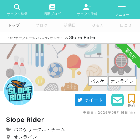
サークル検索
活動ブログ
サークル登録
メニュー
トップ
ブログ
活動日
Ｑ＆Ａ
口コミ
›
›
›
›
Slope Rider
TOP
サークル一覧
バスケ
オンライン
募集中
バスケ
オンライン
ツイート
保存
更新日：
2026年05月16日(土)
Slope Rider
バスケサークル・チーム
オンライン