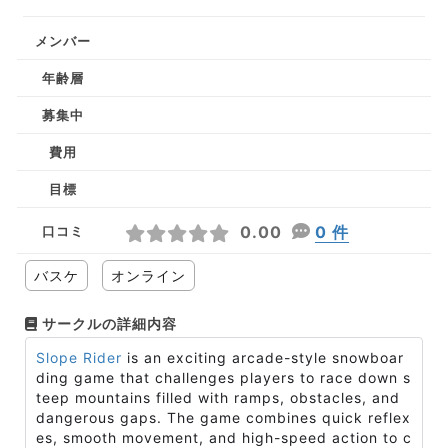
メンバー
年齢層
募集中
費用
目標
0.00
0 件
口コミ
バスケ
オンライン
サークルの詳細内容
Slope Rider
is an exciting arcade-style snowboar
ding game that challenges players to race down s
teep mountains filled with ramps, obstacles, and
dangerous gaps. The game combines quick reflex
es, smooth movement, and high-speed action to c