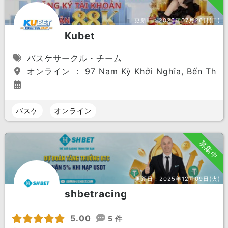
更新日：
2026年07月26日(日)
Kubet
バスケサークル・チーム
オンライン ： 97 Nam Kỳ Khởi Nghĩa, Bến Thành,
バスケ
オンライン
募集中
更新日：
2025年12月09日(火)
shbetracing
5.00
5 件