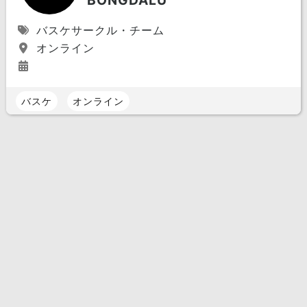
BONGDALU
バスケサークル・チーム
オンライン
バスケ
オンライン