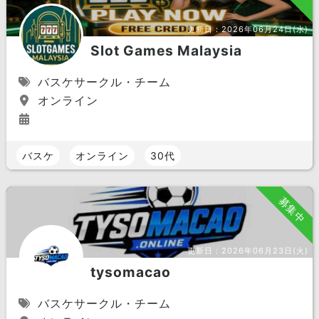
更新日：
2026年06月24日(水)
Slot Games Malaysia
バスケサークル・チーム
オンライン
バスケ
オンライン
30代
募集中
更新日：
2026年06月23日(火)
tysomacao
バスケサークル・チーム