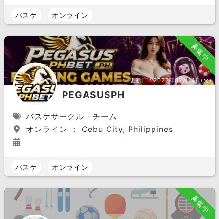
バスケ
オンライン
募集中
更新日：
2026年07月14日(火)
PEGASUSPH
バスケサークル・チーム
オンライン ： Cebu City, Philippines
バスケ
オンライン
募集中