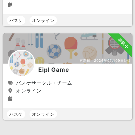
バスケ
オンライン
募集中
更新日：
2026年07月09日(木)
Eipl Game
バスケサークル・チーム
オンライン
バスケ
オンライン