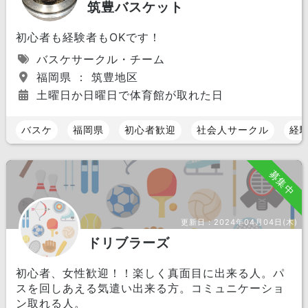
筑豊バスケット
初心者も経験者もOKです！
バスケサークル・チーム
福岡県 ： 筑豊地区
土曜日か日曜日で体育館が取れた日
バスケ
福岡県
初心者歓迎
社会人サークル
経
募集中
更新日：
2024年04月04日(木)
ドリブラーズ
初心者、女性歓迎！！楽しく真面目に出来る人。パ
スを回しあえる気遣い出来る方。コミュニケーショ
ン取れる人。