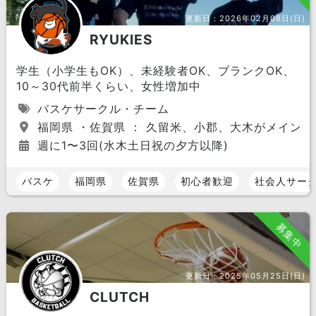
更新日：
2026年02月08日(日)
RYUKIES
学生（小学生もOK）、未経験者OK、ブランクOK、
10～30代前半くらい、女性増加中
バスケサークル・チーム
福岡県 ・佐賀県 ： 久留米、小郡、大木がメイン
週に1〜3回(水木土日祝の夕方以降)
バスケ
福岡県
佐賀県
初心者歓迎
社会人サー
募集中
更新日：
2025年05月25日(日)
CLUTCH