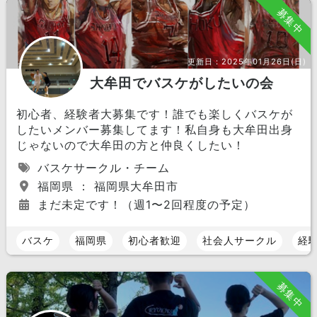
募集中
更新日：
2025年01月26日(日)
大牟田でバスケがしたいの会
初心者、経験者大募集です！誰でも楽しくバスケが
したいメンバー募集してます！私自身も大牟田出身
じゃないので大牟田の方と仲良くしたい！
バスケサークル・チーム
福岡県 ： 福岡県大牟田市
まだ未定です！（週1〜2回程度の予定）
バスケ
福岡県
初心者歓迎
社会人サークル
経
募集中