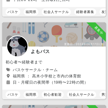
バスケ
福岡県
社会人サークル
経験者募集
友
募集中
更新日：
2024年06月17日(月)
よもバス
初心者〜経験者まで
バスケサークル・チーム
福岡県 ： 高木小学校と市内の体育館
日・月曜日の夜間帯（19時〜22時の間）
バスケ
福岡県
初心者歓迎
社会人サークル
男