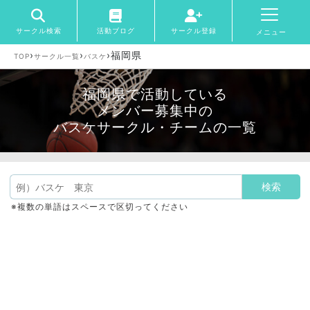
サークル検索
活動ブログ
サークル登録
メニュー
›
›
›
福岡県
TOP
サークル一覧
バスケ
福岡県で活動している
メンバー募集中の
バスケサークル・チームの一覧
※複数の単語はスペースで区切ってください