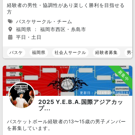
経験者の男性・協調性があり楽しく勝利を目指せる
方
バスケサークル・チーム
福岡県 ： 福岡市西区・糸島市
平日・土日
バスケ
福岡県
社会人サークル
経験者募集
男
募集中
更新日：
2024年09月14日(土)
2025 Y.E.B.A.国際アジアカッ
プ...
バスケットボール経験者の13〜15歳の男子メンバー
を募集しています。