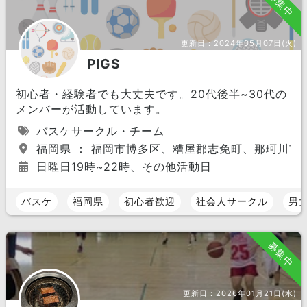
募集中
更新日：
2024年05月07日(火)
PIGS
初心者・経験者でも大丈夫です。20代後半~30代の
メンバーが活動しています。
バスケサークル・チーム
福岡県 ： 福岡市博多区、糟屋郡志免町、那珂川市
日曜日19時~22時、その他活動日
バスケ
福岡県
初心者歓迎
社会人サークル
男
募集中
更新日：
2026年01月21日(水)