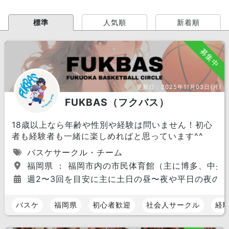
標準
人気順
新着順
募集中
更新日：
2025年11月03日(月)
FUKBAS（フクバス）
18歳以上なら年齢や性別や経験は問いません！初心
者も経験者も一緒に楽しめればと思っています^^
バスケサークル・チーム
福岡県 ： 福岡市内の市民体育館（主に博多、中央
週2〜3回を目安に主に土日の昼〜夜や平日の夜の
バスケ
福岡県
初心者歓迎
社会人サークル
経