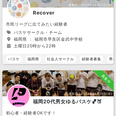
更新日：
2023年05月21日(日)
Recover
市民リーグに出てみたい経験者
バスケサークル・チーム
福岡県 ： 福岡市早良区金武中学校
土曜日20時から22時
バスケ
福岡県
社会人サークル
経験者募集
男
募集中
更新日：
2024年05月15日(水)
福岡20代男女ゆるバスケ🏀🍑
初心者・経験者OKです！