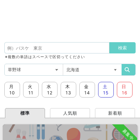
※複数の単語はスペースで区切ってください
月
火
水
木
金
土
日
10
11
12
13
14
15
16
標準
人気順
新着順
募集中