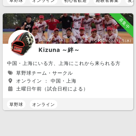
草野球
オンライン
初心者歓迎
経験者募集
友
募集中
更新日：
2020年09月16日(水)
Kizuna ～絆～
中国・上海にいる方、上海にこれから来られる方
草野球チーム・サークル
オンライン ： 中国・上海
土曜日午前（試合日程による）
草野球
オンライン