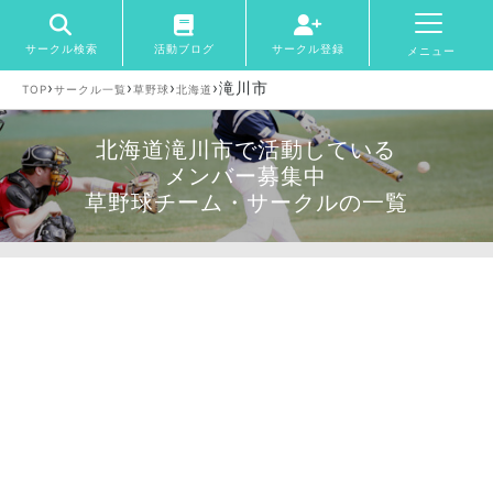
サークル検索
活動ブログ
サークル登録
メニュー
›
›
›
›
滝川市
TOP
サークル一覧
草野球
北海道
北海道滝川市で活動している
メンバー募集中
草野球チーム・サークルの一覧