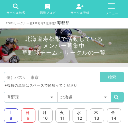
サークル検索
活動ブログ
サークル登録
メニュー
›
›
›
›
寿都郡
TOP
サークル一覧
草野球
北海道
北海道寿都郡で活動している
メンバー募集中
草野球チーム・サークルの一覧
※複数の単語はスペースで区切ってください
土
日
月
火
水
木
金
8
9
10
11
12
13
14