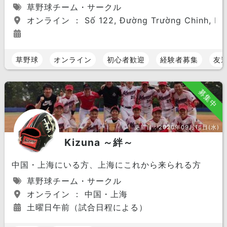
草野球チーム・サークル
オンライン ： Số 122, Đường Trường Chinh, P.12, 
草野球
オンライン
初心者歓迎
経験者募集
友
募集中
更新日：
2020年09月16日(水)
Kizuna ～絆～
中国・上海にいる方、上海にこれから来られる方
草野球チーム・サークル
オンライン ： 中国・上海
土曜日午前（試合日程による）