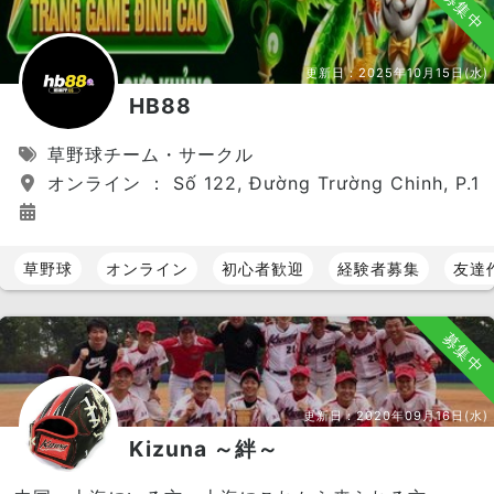
募集中
更新日：
2025年10月15日(水)
HB88
草野球チーム・サークル
オンライン ： Số 122, Đường Trường Chinh, P.12, Q
草野球
オンライン
初心者歓迎
経験者募集
友達
募集中
更新日：
2020年09月16日(水)
Kizuna ～絆～