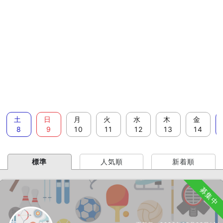
土
日
月
火
水
木
金
8
9
10
11
12
13
14
標準
人気順
新着順
募集中