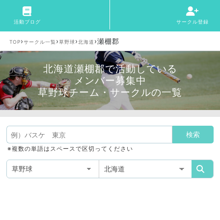
活動ブログ
サークル登録
›
›
›
›
瀬棚郡
TOP
サークル一覧
草野球
北海道
北海道瀬棚郡で活動している
メンバー募集中
草野球チーム・サークルの一覧
※複数の単語はスペースで区切ってください